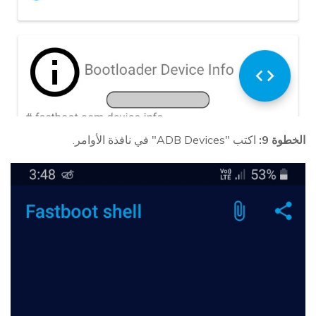
الخطوة 9:
اكتب "ADB Devices" في نافذة الأوامر.