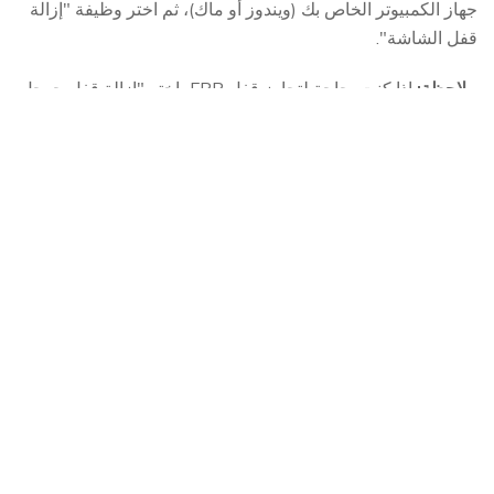
جهاز الكمبيوتر الخاص بك (ويندوز أو ماك)، ثم اختر وظيفة "إزالة
قفل الشاشة".
ملاحظة:
إذا كنت بحاجة لتجاوز قفل FRP، اختر "إزالة قفل جوجل
(FRP)" بدلاً من ذلك. تجد
دليل مفصل هنا
.
الخطوة