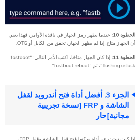
الخطوة 10:
عندما يظهر رمز الجهاز في نافذة الأوامر، فهذا يعني
أن الجهاز متاح. إذا لم يظهر الجهاز، تحقق من الكابل أو OTG.
الخطوة 11:
إذا كان الجهاز متاحًا، اكتب الأمر التالي: "fastboot
flashing unlock"، ثم "fastboot reboot".
الجزء 3. أفضل أداة فتح أندرويد لقفل
الشاشة و FRP [نسخة تجريبية
مجانية]
حار
إذا كنت تبحث عن أداة يمكنها فتح قفل الشاشة وقفل FRP،