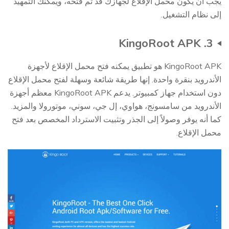
يجب أن يكون محمل الإقلاع لجهازك قد تم فتحه، ويمكنك التمهيد
إلى نظام التشغيل.
3. KingoRoot APK
KingoRoot APK هو تطبيق يمكنه فتح محمل الإقلاع لأجهزة
الأندرويد بنقرة واحدة. إنها طريقة شائعة وسهلة لفتح محمل الإقلاع
دون استخدام جهاز كمبيوتر. يدعم KingoRoot APK معظم أجهزة
الأندرويد من سامسونج، هواوي، إل جي، سوني، موتورولا والمزيد.
كما أنه يوفر وصولاً إلى الجذر وتثبيت الاسترداد المخصص بعد فتح
محمل الإقلاع.