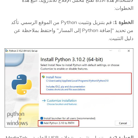
لاستخدام هذه الأداة لفتح محمل الإقلاع للأندرويد، اتبع هذه
الخطوات:
الخطوة 1:
قم بتنزيل وتثبيت Python من الموقع الرسمي. تأكد
من تحديد "إضافة Python إلى المسار" واحتفظ بملاحظة عن
دليل التثبيت.
الخطوة 2:
قم بتنزيل وتثبيت مشغلات USB الخاصة بـ MediaTek