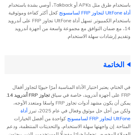
باستخدام طرق مثل APKs أو Talkback، أوصي بشدة باستخدام
أداة UltFone لتجاوز FRP لسامسونج
كحل أكثر كفاءة وموثوقية
باستخدام الكمبيوتر. تسهل أداة UltFone تجاوز FRP على أندرويد
14، مع ضمان التوافق مع مجموعة واسعة من أجهزة أندرويد
وتقديم إرشادات سهلة الاستخدام.
الخاتمة
في الختام، يعتبر اختيار الأداة المناسبة أمرًا حيويًا لتجاوز أقفال
FRP على أجهزة أندرويد، خاصة في سياق
تجاوز FRP أندرويد 14
.
يمكن أن يكون مشهد أدوات تجاوز FRP واسعًا ومتعدد الأوجه،
ولكن من أجل حل موثوق وفعال في عام 2025، تبرز
أداة
UltFone لتجاوز FRP لسامسونج
كواحدة من أفضل الخيارات
المتاحة. إن واجهتها سهلة الاستخدام، والتحديثات المنتظمة، ودعم
العملاء المخصص تجعلها خيارًا مفضلًا للمستخدمين الذين يبحثون