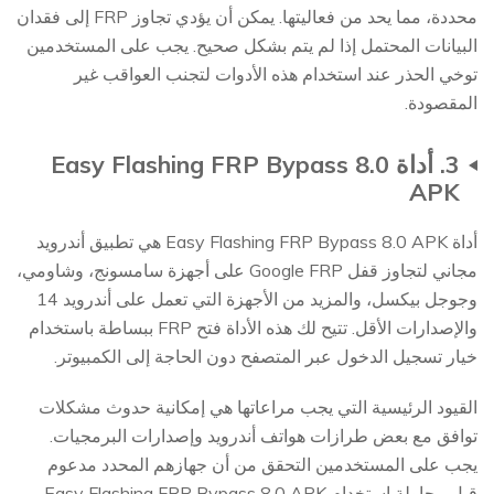
محددة، مما يحد من فعاليتها. يمكن أن يؤدي تجاوز FRP إلى فقدان
البيانات المحتمل إذا لم يتم بشكل صحيح. يجب على المستخدمين
توخي الحذر عند استخدام هذه الأدوات لتجنب العواقب غير
المقصودة.
3. أداة Easy Flashing FRP Bypass 8.0
APK
أداة Easy Flashing FRP Bypass 8.0 APK هي تطبيق أندرويد
مجاني لتجاوز قفل Google FRP على أجهزة سامسونج، وشاومي،
وجوجل بيكسل، والمزيد من الأجهزة التي تعمل على أندرويد 14
والإصدارات الأقل. تتيح لك هذه الأداة فتح FRP ببساطة باستخدام
خيار تسجيل الدخول عبر المتصفح دون الحاجة إلى الكمبيوتر.
القيود الرئيسية التي يجب مراعاتها هي إمكانية حدوث مشكلات
توافق مع بعض طرازات هواتف أندرويد وإصدارات البرمجيات.
يجب على المستخدمين التحقق من أن جهازهم المحدد مدعوم
قبل محاولة استخدام Easy Flashing FRP Bypass 8.0 APK.