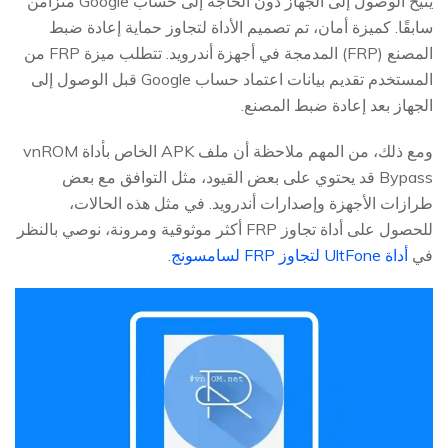
يتيح الوصول إلى الجهاز دون الحاجة إلى حساب Google متزامن
سابقًا. كميزة أمان، تم تصميم الأداة لتجاوز حماية إعادة ضبط
المصنع (FRP) المدمجة في أجهزة أندرويد. تتطلب ميزة FRP من
المستخدم تقديم بيانات اعتماد حساب Google قبل الوصول إلى
الجهاز بعد إعادة ضبط المصنع.
ومع ذلك، من المهم ملاحظة أن ملف APK الخاص بأداة vnROM
Bypass قد يحتوي على بعض القيود، مثل التوافق مع بعض
طرازات الأجهزة وإصدارات أندرويد. في مثل هذه الحالات،
للحصول على أداة تجاوز FRP أكثر موثوقية ومرونة، نوصي بالنظر
في
أداة UltFone لتجاوز FRP لسامسونج
.