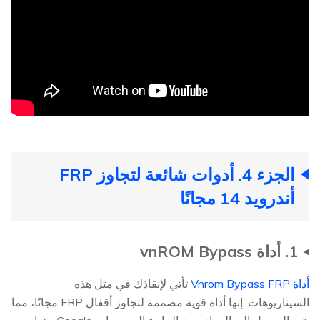
الجزء 4. أدوات شائعة لتجاوز FRP
أندرويد 14 مجانًا
1. أداة vnROM Bypass
أداة Vnrom Bypass FRP
تأتي لإنقاذك في مثل هذه
السيناريوهات. إنها أداة قوية مصممة لتجاوز أقفال FRP مجانًا، مما