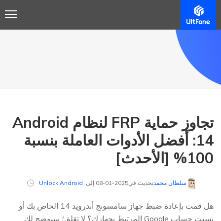
تجاوز حماية FRP لنظام Android
14: أفضل الأدوات العاملة بنسبة
100% [الأحدث]
سلطان محمد
تحديث في2025-01-08 إلى
Unlock Android
هل قمت بإعادة ضبط جهاز سامسونج أندرويد 14 الخاص بك أو
نسيت حساب Google المرتبط بجهازك؟ لا تقلق؛ سنوضح لك