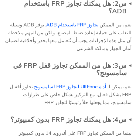
س2: هل يمكنك تجاوز FRP باستخدام
ADB؟
نعم، من الممكن
تجاوز FRP باستخدام ADB
. يوفر ADB وسيلة
للتغلب على حماية إعادة ضبط المصنع، ولكن من المهم ملاحظة
أن مثل هذه الإجراءات يجب أن تُتعامل معها بحذر وأخلاقية لضمان
أمان الجهاز ومالكه الشرعي.
س3: هل من الممكن تجاوز قفل FRP في
سامسونج؟
نعم، يمكن لـ
أداة UltFone لتجاوز FRP لسامسونج
تجاوز أقفال
FRP بشكل فعال، مع التركيز بشكل خاص على طرازات
سامسونج، مما يجعلها حلاً رئيسيًا لتجاوز FRP.
س4: هل يمكنك تجاوز FRP بدون كمبيوتر؟
بينما من الممكن تجاوز FRP على أندرويد 14 بدون كمبيوتر