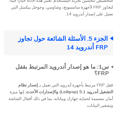
للتخصيص لتحسين تجربة المستخدم. تعتبر هذه الأداة خيارًا جيدًا
لتجاوز FRP لأجهزة سامسونج، وشاومي، وجوجل بيكسل التي
تعمل على إصدار أندرويد 14.
الجزء 5. الأسئلة الشائعة حول تجاوز
FRP أندرويد 14
س1: ما هو إصدار أندرويد المرتبط بقفل
FRP؟
قفل FRP مرتبط بأجهزة أندرويد التي تعمل بـ
إصدار نظام
التشغيل أندرويد 5.1 (Lollipop) والإصدارات الأحدث
. إنها ميزة
أمان مصممة لحماية جهازك وبياناته، بما في ذلك أقفال الشاشة
وتشفير البيانات.