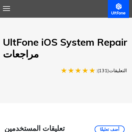
ملخص
مرشد
مراجعة
المواصفات التقنية
Buy
UltFone iOS System Repair
مراجعات
التعليقات(131):
تعليقات المستخدمين
أضف تعليقًا