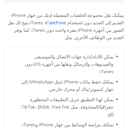
يمكنك نقل مجموعة الخلفيات المفضلة لديك من جهاز iPhone
القديم إلى الجديد دون استخدام iTunes.
iCareFone
يتيح لك نقل
الصور بين أجهزة iPhone بنقرة واحدة دون iTunes. كما يوفر
العديد من الوظائف الأخرى، مثل:
يمكن للأداة إدارة جهات الاتصال والموسيقى
والفيديوهات والرسائل ونقلها بين أجهزة iOS دون
iTunes.
يمكنك حفظ بيانات iPhone (مثل WhatsApp) إلى
جهاز كمبيوتر/ماك أو محرك خارجي.
يمكن لهذا التطبيق تنزيل التطبيقات المحظورة
جغرافيًا/المحذوفة، مثل TikTok، BGMI، Free Fire،
إلخ.
يمكنك مزامنة الوسائط بين جهاز iPhone وiTunes