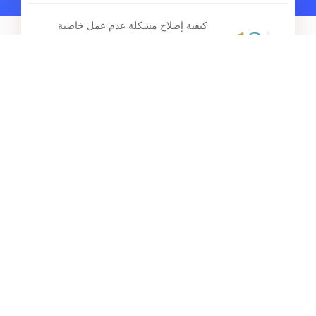
كيفية إصلاح مشكلة عدم عمل خاصية
نقطة اتصال شخصية في هواتف iPhone
15/16/17 بعد تحديث iOS 26
المقالات الساخنة
كيفية تنزيل دليل المستخدم/الأدلة المجانية
لجهاز iPhone لسلسلة iPhone 17؟
تحميل مجاني لخلفيات iPhone
17/Air/Pro/Pro Max بدقة 4K
كم يستغرق تحديث iOS 26/26.2 ؟ شرح