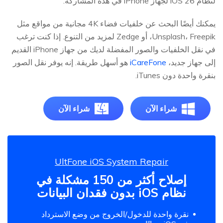
لنظام iOS 26 لجهاز iPhone في هذه المشاركة.
يمكنك أيضًا البحث عن خلفيات فضاء 4K مجانية من مواقع مثل
Unsplash، Freepik، أو Zedge لمزيد من التنوع. إذا كنت ترغب
في نقل الخلفيات والصور المفضلة لديك من جهاز iPhone القديم
إلى جهاز جديد،
iCareFone
هو أسهل طريقة. إنه يوفر نقل الصور
بنقرة واحدة دون iTunes.
شراء الآن
شراء الآن
UltFone iOS System Repair
إصلاح أكثر من 150 مشكلة في
نظام iOS بدون فقدان البيانات
نقرة واحدة للدخول/الخروج من وضع الاسترداد