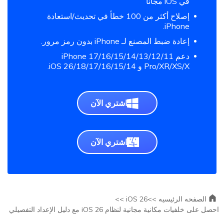
في iOS مجانًا
إصلاح أكثر من 100 خطأ في تحديث/استعادة
iPhone.
إعادة ضبط المصنع لـ iPhone بدون رمز مرور.
دعم iPhone 17/16/15/14/13/12/11
Pro/XR/XS/X و iOS 26/18/17/16/15/14.
اشتري الآن
اشتري الآن
الصفحه الرئيسيه >>
iOS 26 >>
احصل على خلفيات مكانية مجانية لنظام iOS 26 مع دليل الإعداد التفصيلي