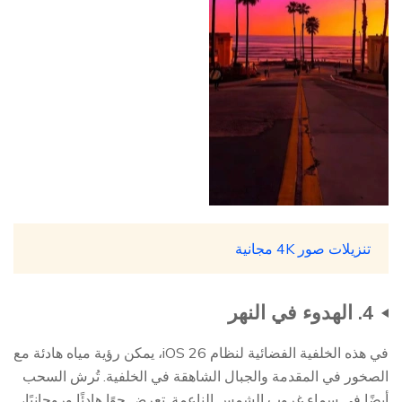
تنزيلات صور 4K مجانية
4. الهدوء في النهر
في هذه الخلفية الفضائية لنظام iOS 26، يمكن رؤية مياه هادئة مع
الصخور في المقدمة والجبال الشاهقة في الخلفية. تُرش السحب
أيضًا في سماء غروب الشمس الناعمة. تعرض جوًا هادئًا وروحانيًا،