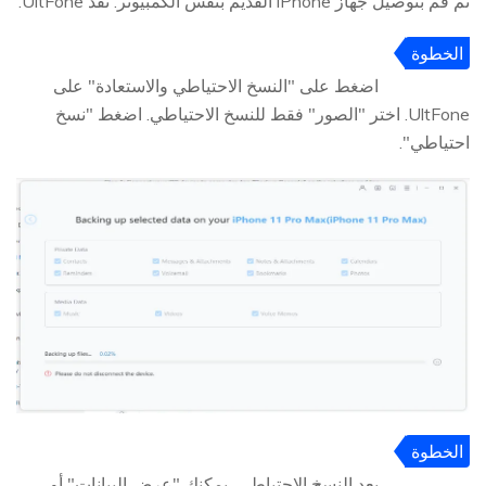
ثم قم بتوصيل جهاز iPhone القديم بنفس الكمبيوتر. نفذ UltFone.
الخطوة
2
اضغط على "النسخ الاحتياطي والاستعادة" على
UltFone. اختر "الصور" فقط للنسخ الاحتياطي. اضغط "نسخ
احتياطي".
الخطوة
3
بعد النسخ الاحتياطي، يمكنك "عرض البيانات" أو