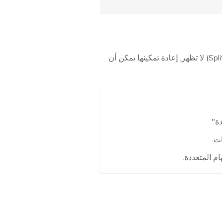
قد تكون ميزة المهام المتعددة معطلة على جهاز iPad الخاص بك إذا كانت ميزة تقسيم الشاشة (Split View) لا تظهر. إعادة تمكينها يمكن أن
ت.
م المتعددة.