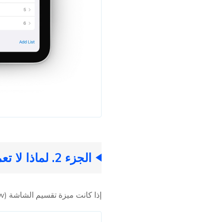
الجزء 2. لماذا لا تعمل ميزة تقسيم الشاشة لدي؟
إذا كانت ميزة تقسيم الشاشة (Split View) لا تظهر على جهاز iPad الخاص بك، فقد تكون هناك عدة أسباب. إليك بعض الأسباب الشائعة: