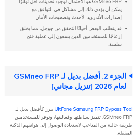
GSMneo FRP هو الاحتمال لوجود تحديثات أقل تواترًا.
يمكن أن يؤدي ذلك إلى مشاكل في التوافق مع
إصدارات الأندرويد الأحدث وتصحيحات الأمان.
قد يتطلب البعض أحيانًا التحقق من جوجل، مما يخلق
إزعاجًا للمستخدمين الذين يسعون إلى عملية فتح
سلسة.
الجزء 2. أفضل بديل لـ GSMneo FRP
لعام 2026 [تنزيل مجاني]
UltFone Samsung FRP Bypass Tool
يبرز كأفضل بديل لـ
GSMneo FRP. تتميز بساطتها وفعاليتها، وتوفر للمستخدمين
طريقة خالية من المتاعب لاستعادة الوصول إلى هواتفهم الذكية
المقفلة.