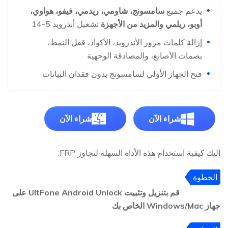
يدعم جميع
سامسونج، شاومي، ريدمي، فيفو، هواوي،
أوبو، ريلمي والمزيد من الأجهزة
تشغيل أندرويد 5-14
إزالة كلمات مرور الأندرويد، الأكواد، قفل النمط،
بصمات الأصابع، والمصادقة الوجهية
فتح الجهاز الأولي لسامسونج بدون فقدان البيانات
شراء الآن
شراء الآن
إليك كيفية استخدام هذه الأداة السهلة لتجاوز FRP:
الخطوة
1
قم بتنزيل وتثبيت UltFone Android Unlock على
جهاز Windows/Mac الخاص بك