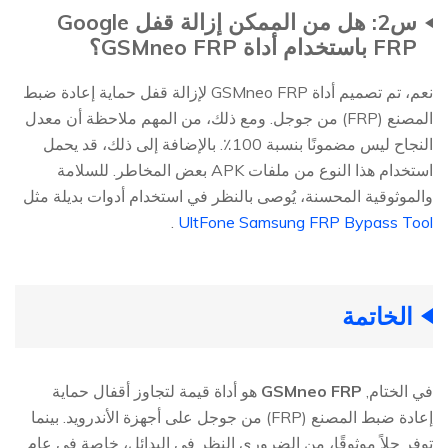
س2: هل من الممكن إزالة قفل Google
FRP باستخدام أداة GSMneo FRP؟
نعم، تم تصميم أداة GSMneo FRP لإزالة قفل حماية إعادة ضبط
المصنع (FRP) من جوجل. ومع ذلك، من المهم ملاحظة أن معدل
النجاح ليس مضمونًا بنسبة 100٪. بالإضافة إلى ذلك، قد يحمل
استخدام هذا النوع من ملفات APK بعض المخاطر. للسلامة
والموثوقية المحسنة، يُوصى بالنظر في استخدام أدوات بديلة مثل
.
UltFone Samsung FRP Bypass Tool
الخاتمة
في الختام,
GSMneo FRP
هو أداة قيمة لتجاوز أقفال حماية
إعادة ضبط المصنع (FRP) من جوجل على أجهزة الأندرويد. بينما
توفر حلاً موثوقًا، من الضروري النظر في البدائل، خاصة في عام