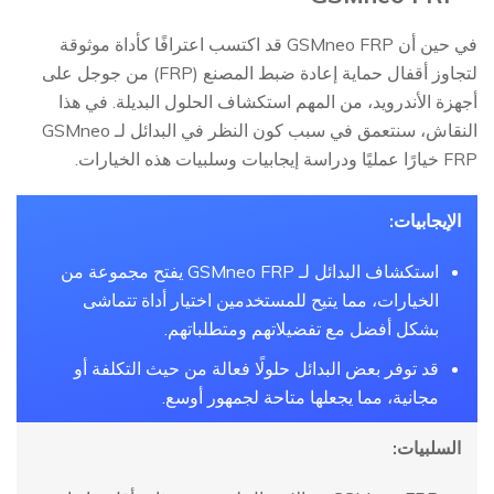
في حين أن GSMneo FRP قد اكتسب اعترافًا كأداة موثوقة
لتجاوز أقفال حماية إعادة ضبط المصنع (FRP) من جوجل على
أجهزة الأندرويد، من المهم استكشاف الحلول البديلة. في هذا
النقاش، سنتعمق في سبب كون النظر في البدائل لـ GSMneo
FRP خيارًا عمليًا ودراسة إيجابيات وسلبيات هذه الخيارات.
الإيجابيات:
استكشاف البدائل لـ GSMneo FRP يفتح مجموعة من
الخيارات، مما يتيح للمستخدمين اختيار أداة تتماشى
بشكل أفضل مع تفضيلاتهم ومتطلباتهم.
قد توفر بعض البدائل حلولًا فعالة من حيث التكلفة أو
مجانية، مما يجعلها متاحة لجمهور أوسع.
السلبيات: