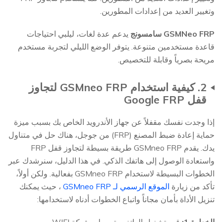
وتغيير العديد من إعدادات المطورين.
GSMNeo FRP
سامسونج
يدعم عدة لغات، ليلبي احتياجات
قاعدة مستخدمين متنوعة. يتوفر الوضع الليلي لتجربة مستخدم
مريحة بصرياً وقابلة للتخصيص.
2. كيفية استخدام GSMneo FRP لتجاوز
قفل Google FRP
إذا وجدت نفسك مقفلاً عن جهاز الأندرويد الخاص بك بسبب ميزة
حماية إعادة ضبط المصنع (FRP) من جوجل، هناك حل في متناول
يدك. يقدم GSMneo FRP طريقة بسيطة لتجاوز قفل FRP
واستعادة الوصول إلى هاتفك الذكي. في هذا الدليل، سنرشدك عبر
الخطوات البسيطة لاستخدام GSMneo FRP بفعالية. ولكن أولاً،
تأكد من زيارة
الموقع الرسمي لـ GSMneo FRP
، حيث يمكنك
تنزيل الأداة بأمان مجاناً واتباع الخطوات أدناه لاستخدامها: