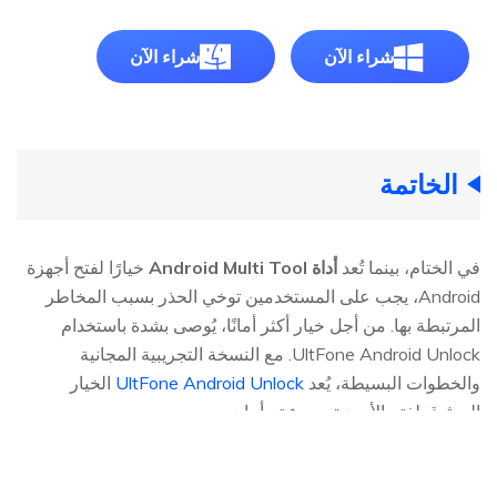
شراء الآن
شراء الآن
الخاتمة
في الختام، بينما تُعد
أداة Android Multi Tool
خيارًا لفتح أجهزة
Android، يجب على المستخدمين توخي الحذر بسبب المخاطر
المرتبطة بها. من أجل خيار أكثر أمانًا، يُوصى بشدة باستخدام
UltFone Android Unlock. مع النسخة التجريبية المجانية
والخطوات البسيطة، يُعد
UltFone Android Unlock
الخيار
الموثوق لفتح الأجهزة بسرعة وأمان.
الصفحه الرئيسيه >>
Unlock Android >>