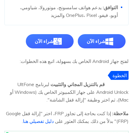
التوافق:
يدعم هواتف سامسونج، موتورولا، شياومي،
أوبو، فيفو، OnePlus، Pixel والمزيد
شراء الآن
شراء الآن
لفتح جهاز Android الخاص بك بسهولة، اتبع هذه الخطوات:
الخطوة
1
قم بالتنزيل المجاني والتثبيت
لبرنامج UltFone
Android Unlock على جهاز الكمبيوتر الخاص بك (Windows أو
Mac)، ثم اختر وظيفة "إزالة قفل الشاشة".
ملاحظة:
إذا كنت بحاجة إلى تجاوز FRP، اختر "إزالة قفل Google
(FRP)" بدلاً من ذلك. يمكنك العثور على
دليل تفصيلي هنا
.